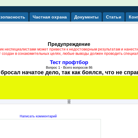
зопасность
Частная охрана
Документы
Статьи
Кон
Предупреждение
ик неспециалистами может привести к недостоверным результатам и нанест
т создан в ознакомительных целях, любые выводы должен проводить специал
Тест профтбор
Вопрос
1
- Всего вопросов 86
 бросал начатое дело, так как боялся, что не спр
0
Написать комментарий