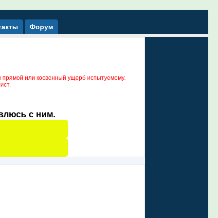
такты
Форум
и прямой или косвенный ущерб испытуемому.
ист.
авлюсь с ним.