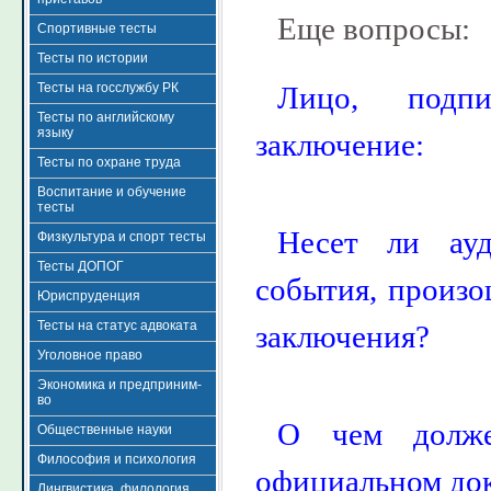
Еще вопросы:
Спортивные тесты
Тесты по истории
Тесты на госслужбу РК
Лицо, подпи
Тесты по английскому
языку
заключение:
Тесты по охране труда
Воспитание и обучение
тесты
Несет ли ауд
Физкультура и спорт тесты
Тесты ДОПОГ
события, произо
Юриспруденция
Тесты на статус адвоката
заключения?
Уголовное право
Экономика и предприним-
во
О чем долже
Общественные науки
Философия и психология
официальном док
Лингвистика, филология,