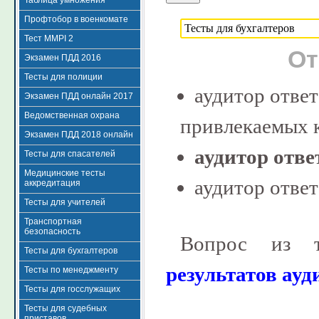
Таблица умножения
Профтобор в военкомате
Тест MMPI 2
От
Экзамен ПДД 2016
Тесты для полиции
аудитор ответ
Экзамен ПДД онлайн 2017
Ведомственная охрана
привлекаемых 
Экзамен ПДД 2018 онлайн
аудитор отве
Тесты для спасателей
Медицинские тесты
аудитор ответ
аккредитация
Тесты для учителей
Транспортная
безопасность
Вопрос из 
Тесты для бухгалтеров
результатов ауди
Тесты по менеджменту
Тесты для госслужащих
Тесты для судебных
приставов