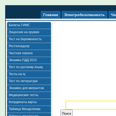
Главная
Электробезопасность
Ча
Билеты ГИМС
Лицензия на оружие
Тест на беременность
Ростехнадзор
Частная охрана
Экзамен ПДД 2015
Тест по русскому языку
Тесты на iq
Тест по литературе
Экзамен для мигрантов
Медицинские тесты
Координаты карты
Таблица Менделеева